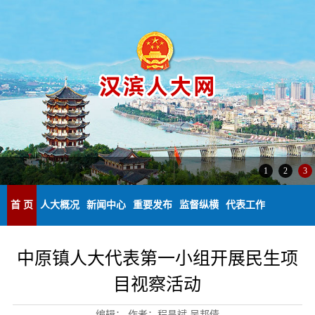
1
2
3
首 页
人大概况
新闻中心
重要发布
监督纵横
代表工作
中原镇人大代表第一小组开展民生项
目视察活动
编辑：
作者：程昌斌 吴邦倩