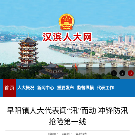
1
2
3
首 页
人大概况
新闻中心
重要发布
监督纵横
代表工作
早阳镇人大代表闻“汛”而动 冲锋防汛
抢险第一线
编辑：
作者：张倩倩